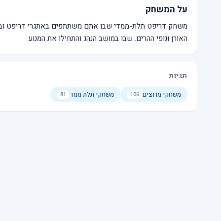
על המשחק
משחק דריפט תלת-ממדי שבו אתם משתתפים באתגרי דריפט ובמירוצ
האורן ונופי ההרים. שבו במושב הנהג והתחילו את המנוע.
תגיות
משחקי מרוצים
משחקי תלת ממד
81
106