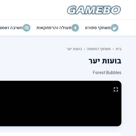
משחקי ספורט
פעולה והרפתקאות
חשיבה ואסטר
בית
›
משחקי התאמה
›
בועות יער
בועות יער
Forest Bubbles