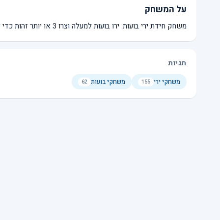
על המשחק
משחק חידת ירי בועות: ירו בועות למעלה וצרו 3 או יותר זהות כדי להסיר אותן. לחצו או הקישו על היורה כדי לשנות את צבע הבועה הנוכחית.
תגיות
משחקי ירי
משחקי בועות
62
155