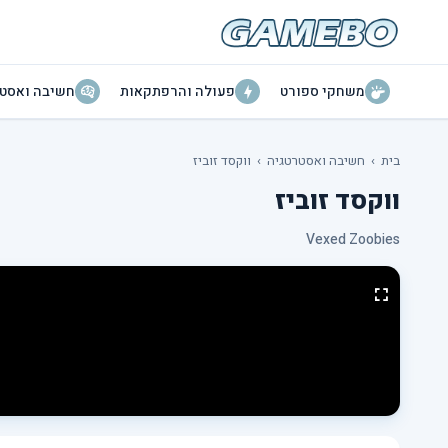
משחקי ספורט
פעולה והרפתקאות
חשיבה ואסטר
בית
›
חשיבה ואסטרטגיה
›
ווקסד זוביז
ווקסד זוביז
Vexed Zoobies