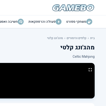
משחקי ספורט
פעולה והרפתקאות
חשיבה ואסטר
בית
›
קלפים והימורים
›
מהג'ונג קלטי
מהג'ונג קלטי
Celtic Mahjong