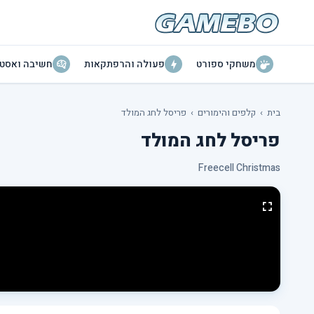
משחקי ספורט
פעולה והרפתקאות
חשיבה ואסטר
בית
›
קלפים והימורים
›
פריסל לחג המולד
פריסל לחג המולד
Freecell Christmas