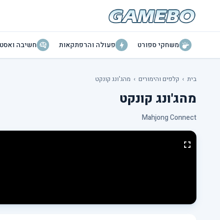
משחקי ספורט
פעולה והרפתקאות
חשיבה ואסטר
בית
›
קלפים והימורים
›
מהג'ונג קונקט
מהג'ונג קונקט
Mahjong Connect