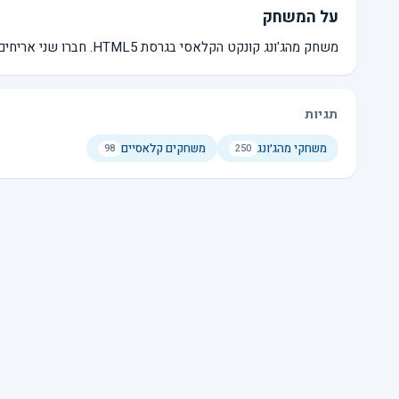
על המשחק
משחק מהג'ונג קונקט הקלאסי בגרסת HTML5. חברו שני אריחים חופשיים זהים כדי להסירם. נתיב החיבור לא יכול לשנות כיוון יותר מ-2 פעמים.
תגיות
משחקי מהג׳ונג
משחקים קלאסיים
98
250