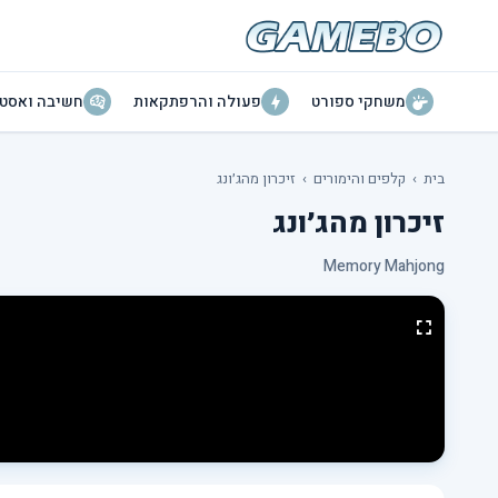
משחקי ספורט
פעולה והרפתקאות
חשיבה ואסטר
בית
›
קלפים והימורים
›
זיכרון מהג׳ונג
זיכרון מהג׳ונג
Memory Mahjong