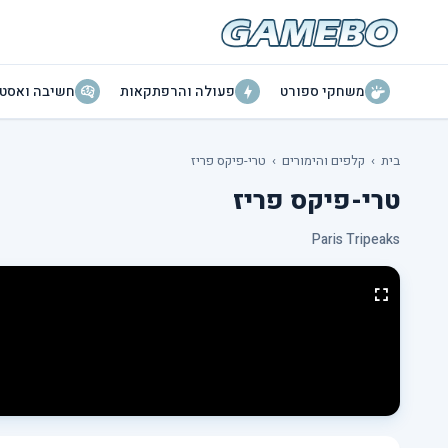
משחקי ספורט
פעולה והרפתקאות
חשיבה ואסטר
בית
›
קלפים והימורים
›
טרי-פיקס פריז
טרי-פיקס פריז
Paris Tripeaks